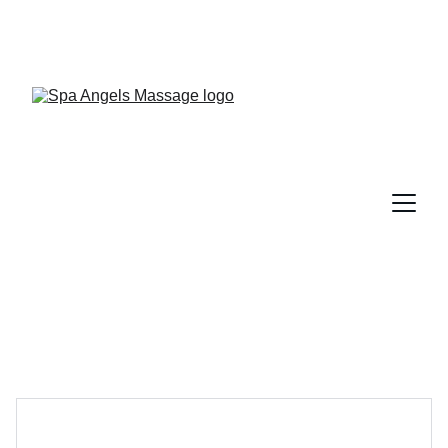
AT ANGELS SPA, WE'RE PET-FRIENDLY! —- 
PRIVATE CABINS FOR SINGLE AND COUPLES 
WITH AIR CONDITIONING —-